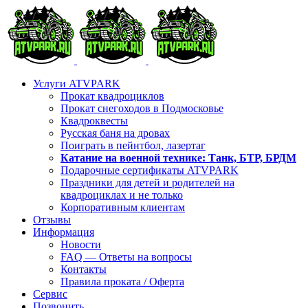
Skip
to
content
Услуги ATVPARK
Прокат квадроциклов
Прокат снегоходов в Подмосковье
Квадроквесты
Русская баня на дровах
Поиграть в пейнтбол, лазертаг
Катание на военной технике: Танк, БТР, БРДМ
Подарочные сертификаты ATVPARK
Праздники для детей и родителей на
квадроциклах и не только
Корпоративным клиентам
Отзывы
Информация
Новости
FAQ — Ответы на вопросы
Контакты
Правила проката / Оферта
Сервис
Позвонить