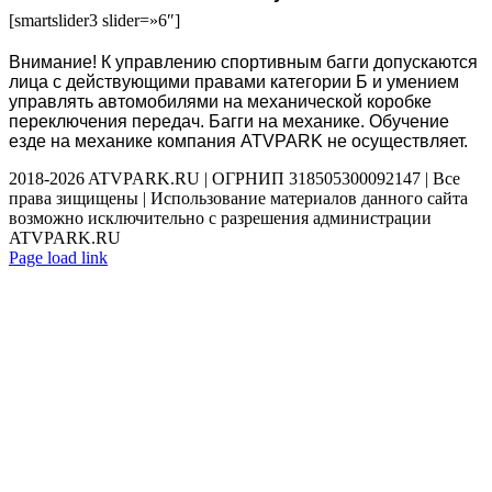
[smartslider3 slider=»6″]
Внимание! К управлению спортивным багги допускаются
лица с действующими правами категории Б и умением
управлять автомобилями на механической коробке
переключения передач. Багги на механике. Обучение
езде на механике компания ATVPARK не осуществляет.
2018-2026 ATVPARK.RU | ОГРНИП 318505300092147 | Все
права зищищены | Использование материалов данного сайта
возможно исключительно с разрешения администрации
ATVPARK.RU
Vk
Instagram
Telegram
Page load link
Go
to
Top