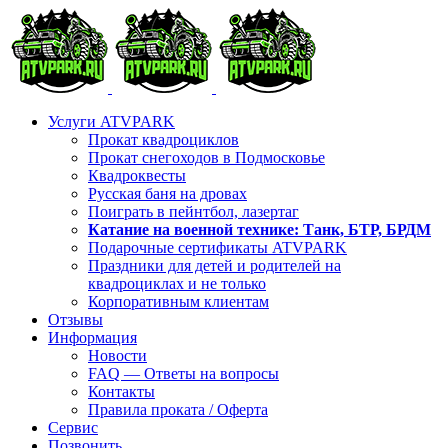
Skip
to
content
Услуги ATVPARK
Прокат квадроциклов
Прокат снегоходов в Подмосковье
Квадроквесты
Русская баня на дровах
Поиграть в пейнтбол, лазертаг
Катание на военной технике: Танк, БТР, БРДМ
Подарочные сертификаты ATVPARK
Праздники для детей и родителей на
квадроциклах и не только
Корпоративным клиентам
Отзывы
Информация
Новости
FAQ — Ответы на вопросы
Контакты
Правила проката / Оферта
Сервис
Позвонить