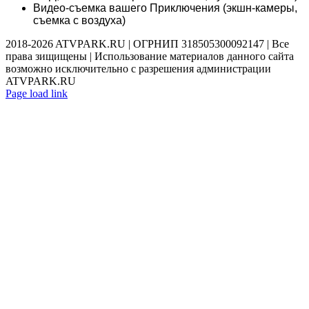
Видео-съемка вашего Приключения (экшн-камеры,
съемка с воздуха)
2018-2026 ATVPARK.RU | ОГРНИП 318505300092147 | Все
права зищищены | Использование материалов данного сайта
возможно исключительно с разрешения администрации
ATVPARK.RU
Vk
Instagram
Telegram
Page load link
Go
to
Top