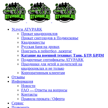
Skip
to
content
Услуги ATVPARK
Прокат квадроциклов
Прокат снегоходов в Подмосковье
Квадроквесты
Русская баня на дровах
Поиграть в пейнтбол, лазертаг
Катание на военной технике: Танк, БТР, БРДМ
Подарочные сертификаты ATVPARK
Праздники для детей и родителей на
квадроциклах и не только
Корпоративным клиентам
Отзывы
Информация
Новости
FAQ — Ответы на вопросы
Контакты
Правила проката / Оферта
Сервис
Позвонить