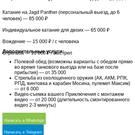
Катание на Jagd Panther (персональный выезд, до 6
человек) —
85 000 ₽
Индивидуальное катание для двоих — 65 000 ₽
Вождение — 15 000 ₽ / с человека
Дополнительные услуги:
Стрельба — 10 000 ₽ / выстрел
Полевой обед (возможны варианты с обедом прямо
во время танкового выезда или на базе после
прибытия) — от 35 000
Стрельба из охолощенного оружия (АК, АКМ, РПК,
РПД, винтовка и карабин Мосина, пулемет Максим)
— от 6 000
Видео-съемка вашего Приключения с монтажем
видео — от 20 000 (длительность смонтированного
видео 2-3 минуты)
Написать в WhatsApp
Написать в Telegram