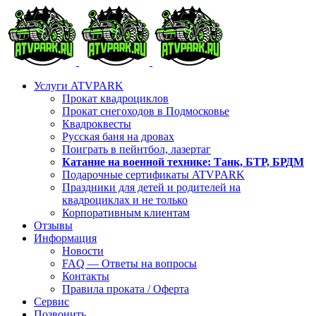
Skip
to
content
Услуги ATVPARK
Прокат квадроциклов
Прокат снегоходов в Подмосковье
Квадроквесты
Русская баня на дровах
Поиграть в пейнтбол, лазертаг
Катание на военной технике: Танк, БТР, БРДМ
Подарочные сертификаты ATVPARK
Праздники для детей и родителей на
квадроциклах и не только
Корпоративным клиентам
Отзывы
Информация
Новости
FAQ — Ответы на вопросы
Контакты
Правила проката / Оферта
Сервис
Позвонить