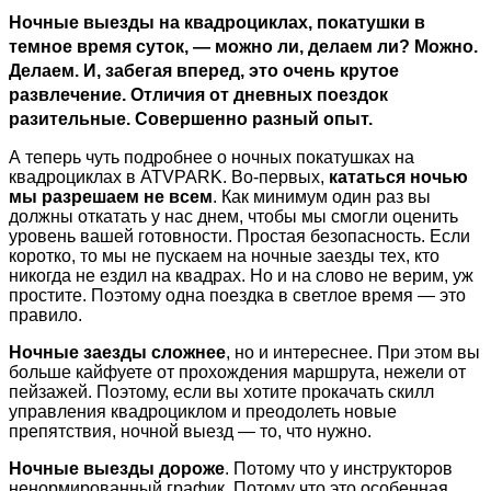
Ночные выезды на квадроциклах, покатушки в
темное время суток, — можно ли, делаем ли? Можно.
Делаем. И, забегая вперед, это очень крутое
развлечение. Отличия от дневных поездок
разительные. Совершенно разный опыт.
А теперь чуть подробнее о ночных покатушках на
квадроциклах в ATVPARK. Во-первых,
кататься ночью
мы разрешаем не всем
. Как минимум один раз вы
должны откатать у нас днем, чтобы мы смогли оценить
уровень вашей готовности. Простая безопасность. Если
коротко, то мы не пускаем на ночные заезды тех, кто
никогда не ездил на квадрах. Но и на слово не верим, уж
простите. Поэтому одна поездка в светлое время — это
правило.
Ночные заезды сложнее
, но и интереснее. При этом вы
больше кайфуете от прохождения маршрута, нежели от
пейзажей. Поэтому, если вы хотите прокачать скилл
управления квадроциклом и преодолеть новые
препятствия, ночной выезд — то, что нужно.
Ночные выезды дороже
. Потому что у инструкторов
ненормированный график. Потому что это особенная